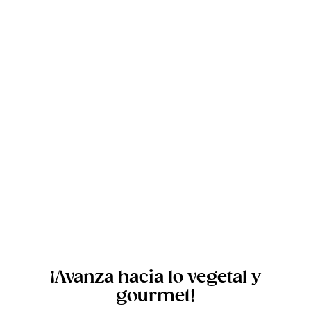
NOSOTRAS
CATÁLOGO DE PRODUCTOS
NUESTRO MÉTODO
RECETAS
CONTACTO
606 217 885
655 200 550
info@kezuvegano.com
¡Avanza hacia lo vegetal y
gourmet!